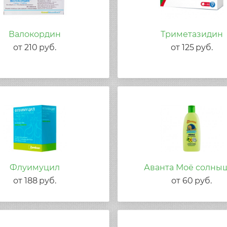
Валокордин
Триметазидин
от
210
руб.
от
125
руб.
Флуимуцил
Аванта Моё солны
от
188
руб.
от
60
руб.