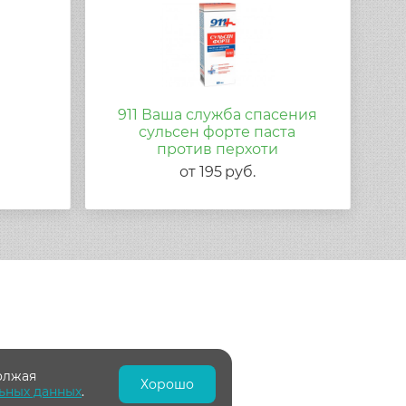
911 Ваша служба спасения
сульсен форте паста
против перхоти
от
195
руб.
олжая
Хорошо
ьных данных
.