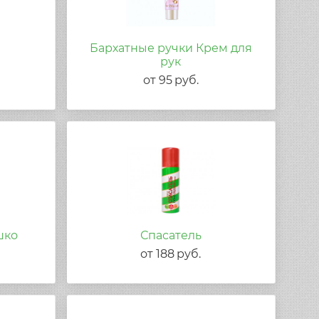
Бархатные ручки Крем для
рук
от
95
руб.
шко
Спасатель
от
188
руб.