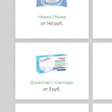
Нивея / Nivea
от
140
руб.
Докапласт пластырь
от
3
руб.